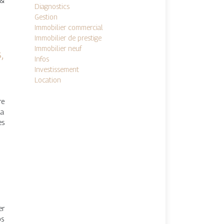
 &
Diagnostics
Gestion
Immobilier commercial
Immobilier de prestige
Immobilier neuf
,
Infos
Investissement
Location
re
la
es
er
os