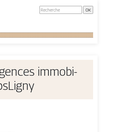
gences im­mobi­
psLigny