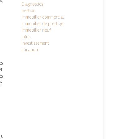
s,
Diagnostics
Gestion
Immobilier commercial
Immobilier de prestige
Immobilier neuf
Infos
Investissement
Location
es
et
es
e,
m,