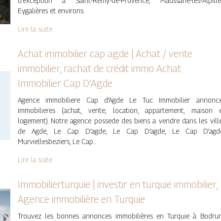
d’exception à Saint-Rémy-de-Provence, Maussane-les-Alpille
Eygalières et environs.
Lire la suite
Achat immobilier cap agde | Achat / vente
immobilier, rachat de crédit immo Achat
Immobilier Cap D’Agde
Agence immobiliere Cap d’Agde Le Tuc Immobilier annonc
immobilieres (achat, vente, location, appartement, maison 
logement). Notre agence possede des biens a vendre dans les vill
de Agde, Le Cap D’agde, Le Cap D’agde, Le Cap D’agd
Murviellesbeziers, Le Cap…
Lire la suite
Im­mobi­liertur­quie | investir en turquie immobilier,
Agence immobilière en Turquie
Trouvez les bonnes annonces immobilières en Turquie à Bodru