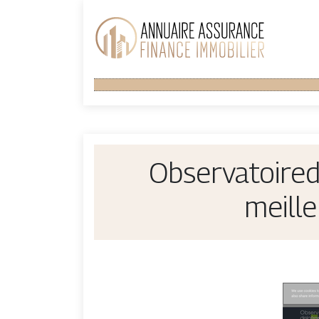
Ob­ser­vatoire
meill