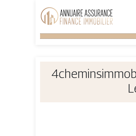
4chemin­sim­mobi
L